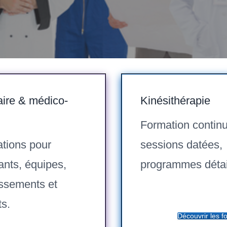
aire & médico-
Kinésithérapie
Formation continu
tions pour
sessions datées,
ants, équipes,
programmes détai
issements et
ts.
Découvrir les f