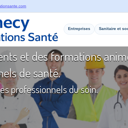
tionsante.com
Entreprises
Sanitaire et so
ts et des formations anim
nels de santé.
les professionnels du soin.