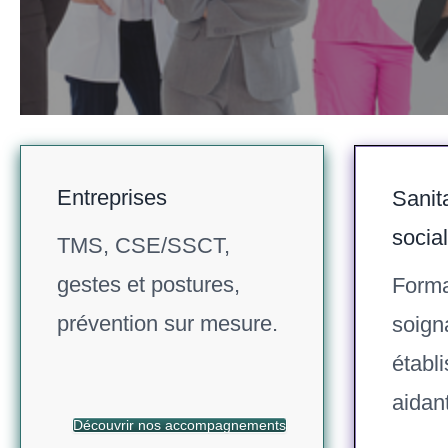
Entreprises
Sanit
social
TMS, CSE/SSCT,
gestes et postures,
Forma
prévention sur mesure.
soign
établ
aidan
Découvrir nos accompagnements