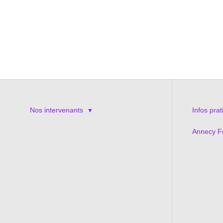
Nos intervenants
Infos pra
Annecy Fo